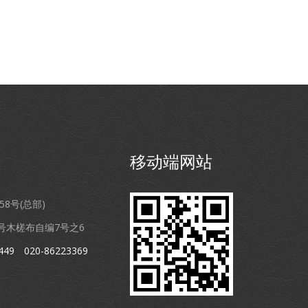
移动端网站
8号(总部)
木槎布自编7号之6
449
020-86223369