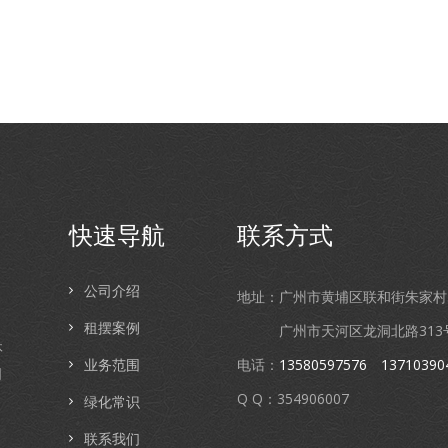
快速导航
联系方式
公司介绍
地址：广州市黄埔区联和街朱家村5
租摆案例
广州市天河区龙洞北路313号
休
业务范围
电话：
13580597576
13710390
司
Q Q：354906007
绿化常识
联系我们