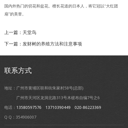
国内外热门的切花和盆花。檀长花道的日本人，将它冠以“大红团
扇”的美誉。
上一篇：
天堂鸟
下一篇：
发财树的养殖方法和注意事项
联系方式
地址：广州市黄埔区联和街朱家村58号(总部)
广州市天河区龙洞北路313号木槎布自编7号之6
电话：
13580597576
13710390449
020-86223369
Q Q：354906007