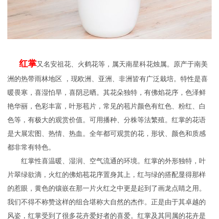
红掌
又名安祖花、火鹤花等，属天南星科花烛属。原产于南美
洲的热带雨林地区 ，现欧洲、亚洲、非洲皆有广泛栽培。特性是喜
暖畏寒，喜湿怕旱，喜阴忌晒。其花朵独特，有佛焰花序，色泽鲜
艳华丽，色彩丰富，叶形苞片，常见的苞片颜色有红色、粉红、白
色等，有极大的观赏价值。可用播种、分株等法繁殖。红掌的花语
是大展宏图、热情、热血。全年都可观赏的花，形状、颜色和质感
都非常有特色。
红掌性喜温暖、湿润、空气流通的环境。红掌的外形独特，叶
片翠绿欲滴，火红的佛焰苞花序置身其上，红与绿的搭配显得那样
的惹眼，黄色的镶嵌在那一片火红之中更是起到了画龙点睛之用。
我们不得不称赞这样的组合堪称大自然的杰作。正是由于其卓越的
风姿，红掌受到了很多花卉爱好者的喜爱。红掌及其同属的花卉是